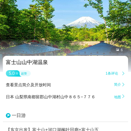


6
富士山山中湖温泉
5.0
1条评论

分
超赞
查看景点简介及开放时间
简介


日本 山梨県南都留郡山中湖村山中８６５−７７６ ‎
地图
一日游
【东京出发】富士山+河口湖枫叶回廊+富士山五