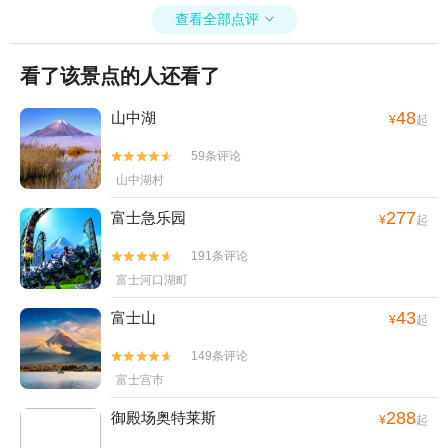
查看全部点评

看了该景点的人还看了
48
山中湖
¥
起
59条评论


山中湖村
277
富士急乐园
¥
起
191条评论


富士河口湖町
43
富士山
¥
起
149条评论


富士宫市
288
御殿场奥特莱斯
¥
起