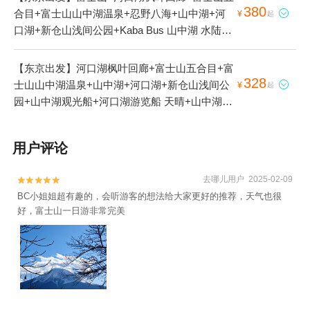
380
合目+富士山山中湖温泉+忍野八海+山中湖+河

¥
起
口湖+新仓山浅间公园+Kaba Bus 山中湖 水陆两
用巴士+富士市本地玩乐+精进湖1日游
【东京出发】河口湖枫叶回廊+富士山五合目+富
328
士山山中湖温泉+山中湖+河口湖+新仓山浅间公

¥
起
园+山中湖观光船+河口湖游览船 天晴+山中湖游
览船“天鹅湖”1日游
用户评论
去哪儿用户 2025-02-09


BC小姐姐超有趣的，会听游客的想法给大家更好的推荐，天气也很
好，富士山一日游非常完美