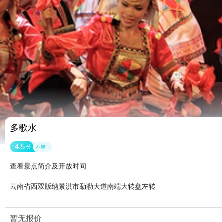
多歌水
4.5
分
不错
查看景点简介及开放时间
云南省西双版纳景洪市勐泐大道南端大转盘左转
暂无报价