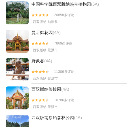
中国科学院西双版纳热带植物园
(5A)
20858条评论


西双版纳·勐腊县
曼听御花园
(4A)
7869条评论


西双版纳·景洪市
野象谷
(4A)
11306条评论


西双版纳·景洪市
西双版纳傣族园
(4A)
10786条评论


西双版纳·景洪市
西双版纳原始森林公园
(4A)