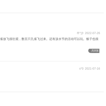
半*沙 2022-07-26
雀放飞很壮观，数百只孔雀飞过来。还有泼水节的活动可以玩。猴子也很
共8张
s*0 2021-07-16