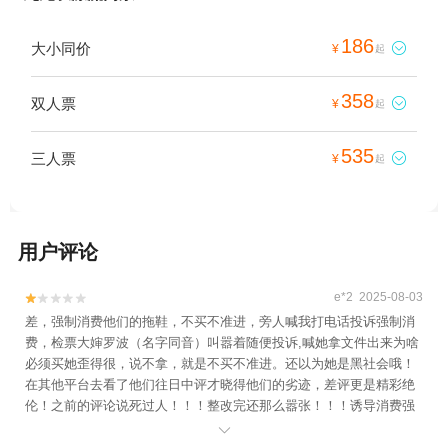
186
大小同价

¥
起
358
双人票

¥
起
535
三人票

¥
起
用户评论
e*2 2025-08-03


差，强制消费他们的拖鞋，不买不准进，旁人喊我打电话投诉强制消
费，检票大婶罗波（名字同音）叫嚣着随便投诉,喊她拿文件出来为啥
必须买她歪得很，说不拿，就是不买不准进。还以为她是黑社会哦！
在其他平台去看了他们往日中评才晓得他们的劣迹，差评更是精彩绝
伦！之前的评论说死过人！！！整改完还那么嚣张！！！诱导消费强
制消费，黑心子，抢钱的嘴脸实在太难看，准备去的慎重！！！
