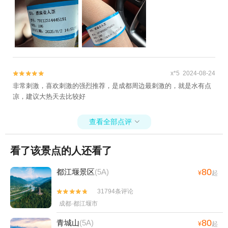
x*5 2024-08-24


非常刺激，喜欢刺激的强烈推荐，是成都周边最刺激的，就是水有点
凉，建议大热天去比较好
查看全部点评

看了该景点的人还看了
80
都江堰景区
(5A)
¥
起
31794条评论


成都·都江堰市
80
青城山
(5A)
¥
起