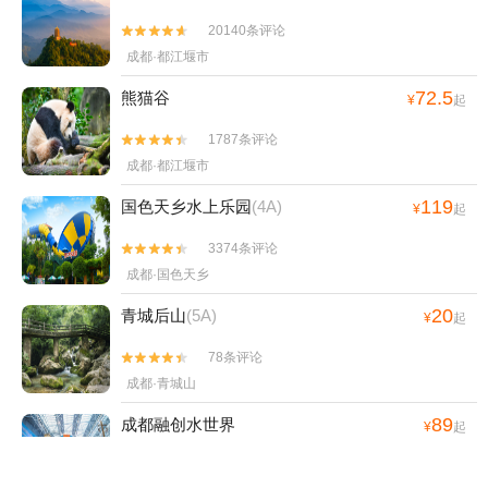
20140条评论


成都·都江堰市
72.5
熊猫谷
¥
起
1787条评论


成都·都江堰市
119
国色天乡水上乐园
(4A)
¥
起
3374条评论


成都·国色天乡
20
青城后山
(5A)
¥
起
78条评论


成都·青城山
89
成都融创水世界
¥
起
67条评论

