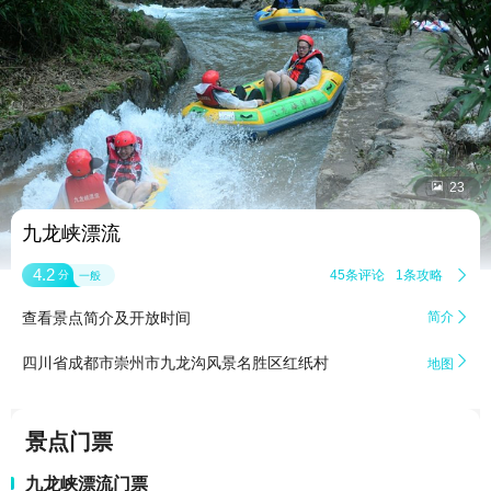


23
九龙峡漂流
4.2
45条评论
1条攻略

分
一般
查看景点简介及开放时间
简介


四川省成都市崇州市九龙沟风景名胜区红纸村
地图
景点门票
九龙峡漂流门票