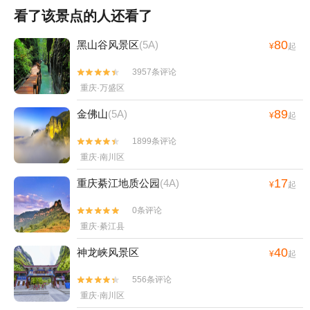
看了该景点的人还看了
80
黑山谷风景区
(5A)
¥
起
3957条评论


重庆·万盛区
89
金佛山
(5A)
¥
起
1899条评论


重庆·南川区
17
重庆綦江地质公园
(4A)
¥
起
0条评论


重庆·綦江县
40
神龙峡风景区
¥
起
556条评论


重庆·南川区