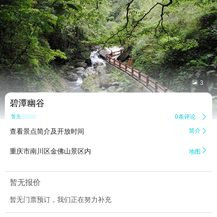


3
碧潭幽谷
0条评论

暂无点评
查看景点简介及开放时间
简介


重庆市南川区金佛山景区内
地图
暂无报价
暂无门票预订，我们正在努力补充