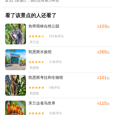
暂无门票预订，我们正在努力补充
看了该景点的人还看了
103
热带雨林自然公园
¥
起
191条评论


库兰达
265
凯恩斯水族馆
¥
起
21条评论


凯恩斯
101
凯恩斯考拉和生物馆
¥
起
0条评论


凯恩斯
115
库兰达雀鸟世界
¥
起
20条评论

