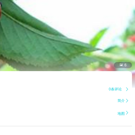

6
0条评论

简介


地图