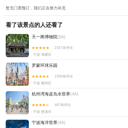
暂无门票预订，我们正在努力补充
看了该景点的人还看了
天一阁博物院
(5A)
2327条评论


宁波·海曙区
罗蒙环球乐园
1509条评论


宁波·鄞州区
杭州湾海皮岛水世界
(4A)
467条评论


宁波·慈溪市
宁波海洋世界
(4A)