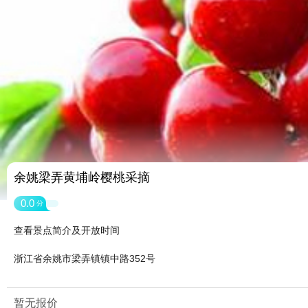
余姚梁弄黄埔岭樱桃采摘
0.0
分
查看景点简介及开放时间
浙江省余姚市梁弄镇镇中路352号
暂无报价