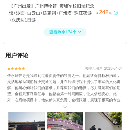
大沙头码头+珠江夜游西堤码头+珠江夜游省
【广州出发】广州博物馆+黄埔军校旧址纪念
总码头+珠江夜游广州塔-中大码头+珠江夜游
248
馆+沙面+白云山+陈家祠+广州塔+珠江夜游

¥
起
+辛亥革命纪念馆+珠江夜游广州塔财富码头1
+永庆坊1日游
日游
查看剩余174个

用户评论
去哪儿用户 2025-04-04


任永雄任导是我遇到过最负责任的导游之一。他始终保持积极沟通，
灵活地帮助我们解决交通问题，并在后续行程中提供了丰富的文化讲
解。他耐心倾听我们的需求，并尊重我们的选择，尽力满足我们的期
望。全程只要呼唤任导，他都会第一时间回应，让人倍感安心。此
外，在后续项目中，他依然认真负责，全程跟进，展现了极高的专业
素养和对客人的尊重。这次旅程因为他的用心服务而更加愉快，衷心

推荐！