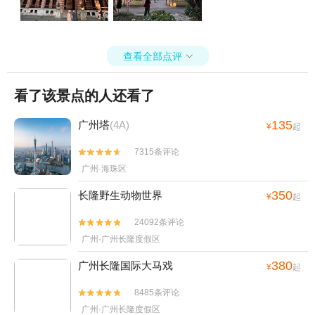
查看全部点评

看了该景点的人还看了
135
广州塔
(4A)
¥
起
7315条评论


广州·海珠区
350
长隆野生动物世界
¥
起
24092条评论


广州·广州长隆度假区
380
广州长隆国际大马戏
¥
起
8485条评论


广州·广州长隆度假区