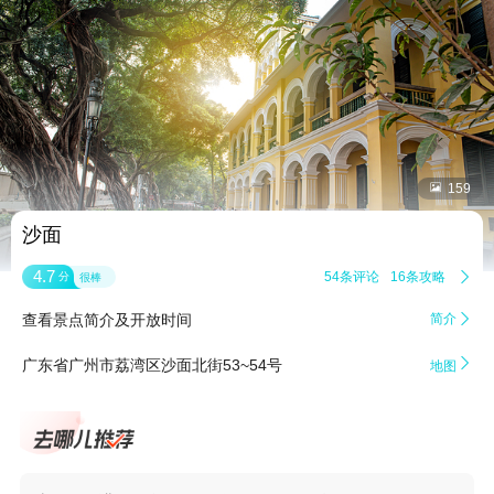


159
沙面
4.7
54条评论
16条攻略

分
很棒
查看景点简介及开放时间
简介


广东省广州市荔湾区沙面北街53~54号
地图