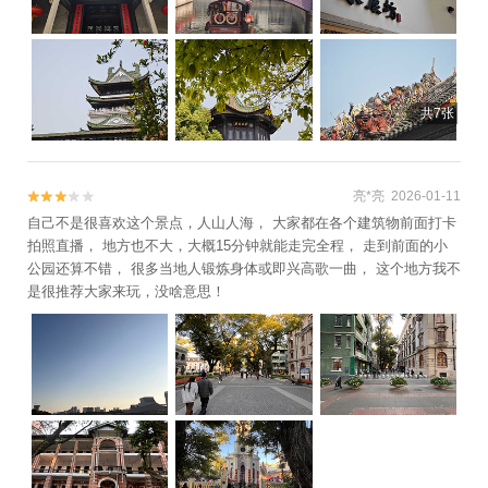
共7张
亮*亮 2026-01-11


自己不是很喜欢这个景点，人山人海， 大家都在各个建筑物前面打卡
拍照直播， 地方也不大，大概15分钟就能走完全程， 走到前面的小
公园还算不错， 很多当地人锻炼身体或即兴高歌一曲， 这个地方我不
是很推荐大家来玩，没啥意思！