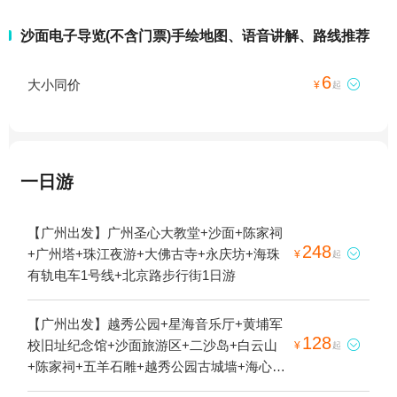
沙面电子导览(不含门票)手绘地图、语音讲解、路线推荐
6
大小同价

¥
起
一日游
【广州出发】广州圣心大教堂+沙面+陈家祠
248
+广州塔+珠江夜游+大佛古寺+永庆坊+海珠

¥
起
有轨电车1号线+北京路步行街1日游
【广州出发】越秀公园+星海音乐厅+黄埔军
128
校旧址纪念馆+沙面旅游区+二沙岛+白云山

¥
起
+陈家祠+五羊石雕+越秀公园古城墙+海心沙
公园+广州塔+珠江夜游天字码头+珠江夜游