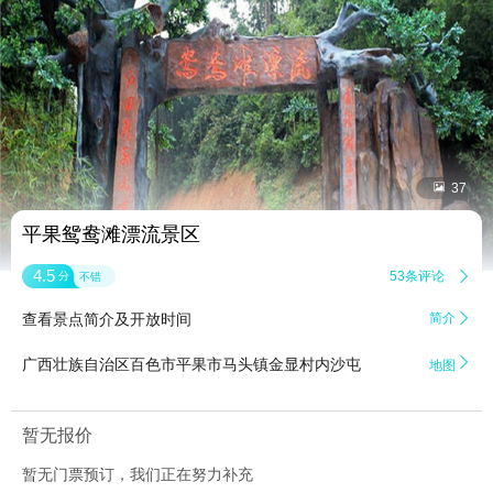


37
平果鸳鸯滩漂流景区
4.5
53条评论

分
不错
查看景点简介及开放时间
简介


广西壮族自治区百色市平果市马头镇金显村内沙屯
地图
暂无报价
暂无门票预订，我们正在努力补充