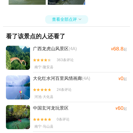
查看全部点评

看了该景点的人还看了
68.8
广西龙虎山风景区
(4A)
¥
起
363条评论


南宁·隆安县
0
大化红水河百里风情画廊
(4A)
¥
起
24条评论


河池·大化县
60
中国玄河龙玩景区
¥
起
0条评论


南宁·马山县