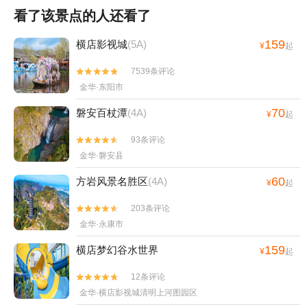
看了该景点的人还看了
159
横店影视城
(5A)
¥
起
7539条评论


金华·东阳市
70
磐安百杖潭
(4A)
¥
起
93条评论


金华·磐安县
60
方岩风景名胜区
(4A)
¥
起
203条评论


金华·永康市
159
横店梦幻谷水世界
¥
起
12条评论


金华·横店影视城清明上河图园区