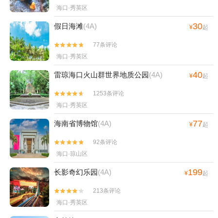
海口·秀英区
30
假日海滩
(4A)
¥
起
77条评论


海口·秀英区
40
雷琼海口火山群世界地质公园
(4A)
¥
起
1253条评论


海口·秀英区
77
海南省博物馆
(4A)
¥
起
92条评论


海口·琼山区
199
长影奇幻乐园
(4A)
¥
起
213条评论


海口·秀英区