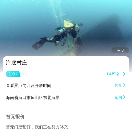


3
海底村庄
1.0
1条评论

分
查看景点简介及开放时间
简介


海南省海口市琼山区东北海岸
地图
暂无报价
暂无门票预订，我们正在努力补充