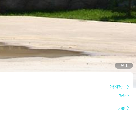

1
0条评论

简介


地图