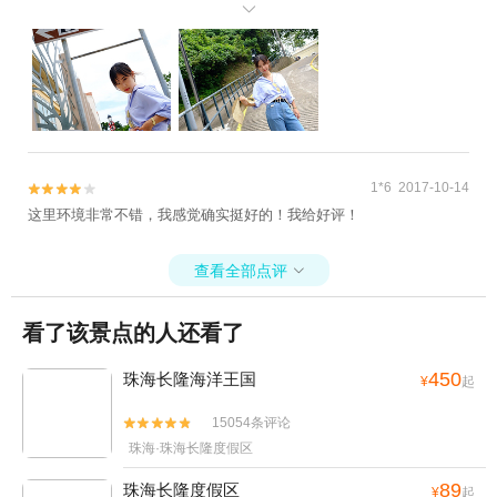
拍了好久，后来发现绿荫里面是公墓......往上走，可以听到海浪涛

涛，是一片 临海 的高地，但是....还是公墓。 路环岛 有三个小伙子在
这个岔路口坐着，玩着无人机。 一直在骑自行车的小家庭从后面赶上
来，朝着这个上坡骑去。他们的儿子小小只的，带着头盔可爱爆了。
下午3点左右了，还有人在跑步，裸着上身，大汗淋漓。 我们回头，
和刚才的沿海马路有一条平行的小巷子，可以沿着这条路返回到公交
站。
1*6 2017-10-14


这里环境非常不错，我感觉确实挺好的！我给好评！
查看全部点评

看了该景点的人还看了
450
珠海长隆海洋王国
¥
起
15054条评论


珠海·珠海长隆度假区
89
珠海长隆度假区
¥
起