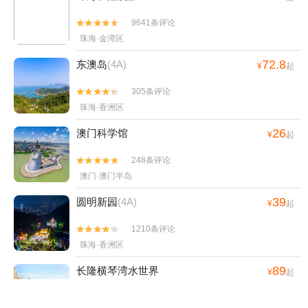
9641条评论


珠海·金湾区
72.8
东澳岛
(4A)
¥
起
305条评论


珠海·香洲区
26
澳门科学馆
¥
起
248条评论


澳门·澳门半岛
39
圆明新园
(4A)
¥
起
1210条评论


珠海·香洲区
89
长隆横琴湾水世界
¥
起
184条评论

