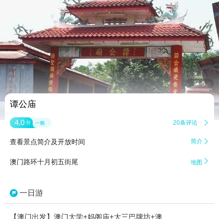


5
谭公庙
4.0
20条评论

分
一般
查看景点简介及开放时间
简介


澳门路环十月初五街尾
地图
一日游
【澳门出发】澳门大学+妈阁庙+大三巴牌坊+澳