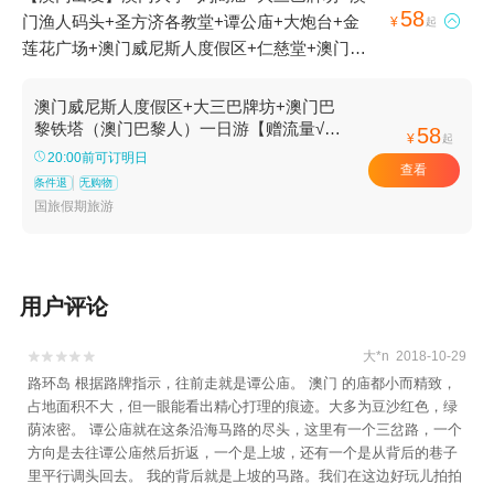
58
门渔人码头+圣方济各教堂+谭公庙+大炮台+金

¥
起
莲花广场+澳门威尼斯人度假区+仁慈堂+澳门巴
黎铁塔（澳门巴黎人）+澳门巴黎人度假区+澳门
回归贺礼陈列馆+路环+恋爱巷+澳门银河度假区
澳门威尼斯人度假区+大三巴牌坊+澳门巴
+疯堂斜巷+葡京娱乐场+永利澳门吉祥树+十月
黎铁塔（澳门巴黎人）一日游【赠流量√支
58
¥
起
持深圳√珠海√广州出发√可选小团】
初五马路+郑家大屋+同善堂1日游
20:00前可订明日
查看
条件退
无购物
国旅假期旅游
用户评论
大*n 2018-10-29


路环岛 根据路牌指示，往前走就是谭公庙。 澳门 的庙都小而精致，
占地面积不大，但一眼能看出精心打理的痕迹。大多为豆沙红色，绿
荫浓密。 谭公庙就在这条沿海马路的尽头，这里有一个三岔路，一个
方向是去往谭公庙然后折返，一个是上坡，还有一个是从背后的巷子
里平行调头回去。 我的背后就是上坡的马路。我们在这边好玩儿拍拍