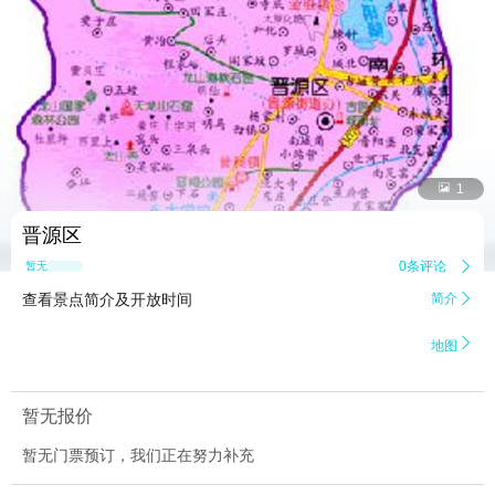


1
晋源区
0条评论

暂无点评
查看景点简介及开放时间
简介


地图
暂无报价
暂无门票预订，我们正在努力补充