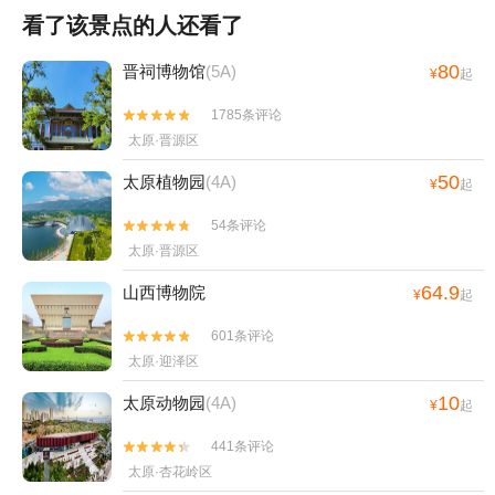
看了该景点的人还看了
80
晋祠博物馆
(5A)
¥
起
1785条评论


太原·晋源区
50
太原植物园
(4A)
¥
起
54条评论


太原·晋源区
64.9
山西博物院
¥
起
601条评论


太原·迎泽区
10
太原动物园
(4A)
¥
起
441条评论


太原·杏花岭区