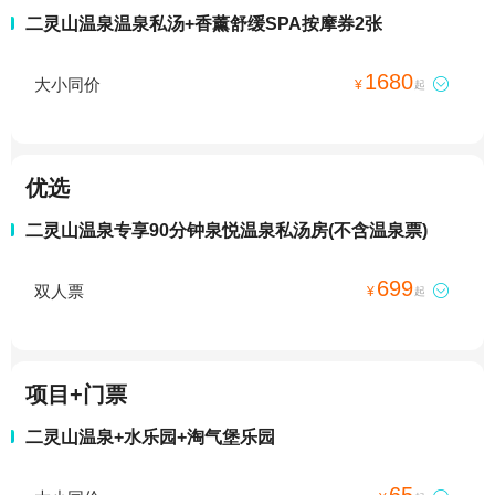
二灵山温泉温泉私汤+香薰舒缓SPA按摩券2张
1680
大小同价

¥
起
优选
二灵山温泉专享90分钟泉悦温泉私汤房(不含温泉票)
699
双人票

¥
起
项目+门票
二灵山温泉+水乐园+淘气堡乐园
65