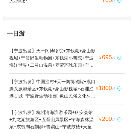
大小同价

¥
起
一日游
【宁波出发】天一阁博物院+东钱湖+象山影
695
视城+宁波野生动物园+东钱湖小普陀+宁波

¥
起
海洋世界+二灵山温泉+罗蒙环球乐园+宁波
方特东方神画+宁波植物园+东钱湖山水汤泉
乐园+东钱湖游船1日游
【宁波出发】中国渔村+天一阁博物院+溪口-
1800
滕头旅游景区+东钱湖+象山影视城+石浦渔

¥
起
港古城+宁波野生动物园+象山民俗文化村
+红岩长廊+石浦捕鱼+协顺海洋休闲捕鱼+东
海半边山旅游度假区+茅洋玻璃栈道+灵岩火
【宁波出发】杭州湾海滨游乐园+庆安会馆
山峰+石浦老街+协顺休闲捕鱼1日游
200
+九龙湖旅游区+五磊山风景区+宁海森林温

¥
起
泉+东钱湖石刻群+雪窦山+宁波鼓楼+天童禅
寺+招宝山+宁波五龙潭景区+慈城古县城+天