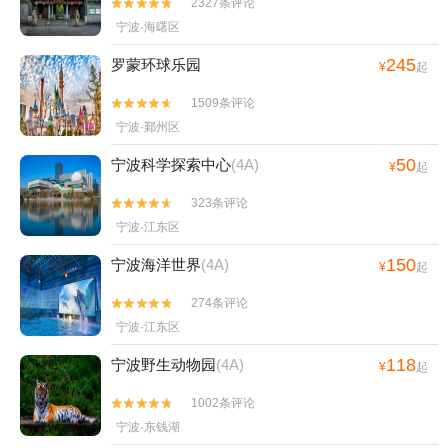
2327条评论


园+四明山地质公园景区+浙东小九寨+宁波
宁波·海曙区
3D艺术节+宁波文化广场冰雪文化节+宁波天
意游泳培训+宁波3D蜡像展+杭州湾海皮岛水
245
罗蒙环球乐园
¥
起
世界+四明湖开元山庄+梅山湾沙滩公园+宁
波富邦体育场+罗蒙环球乐园+宁波大剧院
1509条评论


+慈溪达蓬山温泉+慈城孔庙+慈城县衙+慈城
宁波·鄞州区
校士馆+宁波方特东方神画+宁波本地玩乐
50
宁波科学探索中心
(4A)
¥
起
+象山御海湾沙滩+岩头古村奇遇谷+宁波植
物园+杭州湾萤火虫城堡+宁波文昌阁+溪口
323条评论


小洋房+妙高台+雪窦山招待所+溪口老街+
宁波·江东区
《梦回溪口》民国文化演艺秀+东海半边山旅
150
宁波海洋世界
(4A)
¥
起
游度假区+宁波观澜休闲农庄+象山月泉湾温
泉馆+宁波麦卡公园+茅洋玻璃栈道+达人村
274条评论


+象山影视庄园+杭州湾海底温泉+宁波分手
宁波·江东区
照相馆+梅山湾冰雪大世界+梅山湾冰雪大世
118
宁波野生动物园
(4A)
界+滕头德宝乐园+滕头生态旅游区+象山龙
¥
起
屿乡村乐园+宁波半山伴水渡假村+象山上周
1002条评论


玻璃桥+【宁波】话剧《杏仁豆腐心》+梅山
宁波·东钱湖
湾沙滩公园+宁波那须温泉+东钱湖游船+宁