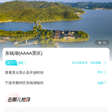


76
东钱湖(AAAA景区)
4.7
1914条评论
2条攻略

分
很棒
查看景点简介及开放时间
简介


宁波市鄞州区东钱湖镇内
地图