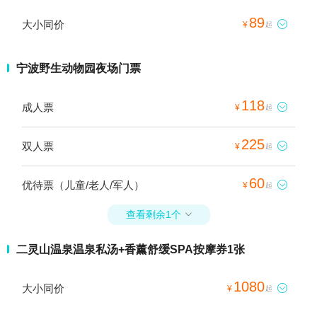
89
大小同价

¥
起
宁波野生动物园夜场门票
118
成人票

¥
起
225
双人票

¥
起
60
优待票（儿童/老人/军人）

¥
起
查看剩余1个

二灵山温泉温泉私汤+香薰舒缓SPA按摩券1张
1080
大小同价

¥
起