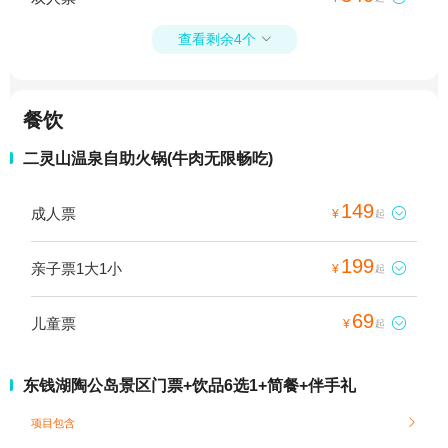
查看剩余4个

餐饮
二灵山温泉自助火锅(牛肉无限畅吃)
149
成人票

¥
起
199
亲子票1大1小

¥
起
69
儿童票

¥
起
东钱湖陶公岛景区门票+饮品6选1+简餐+伴手礼
项目包含
