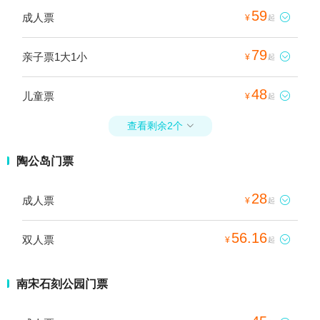
59
成人票

¥
起
79
亲子票1大1小

¥
起
48
儿童票

¥
起
查看剩余2个

陶公岛门票
28
成人票

¥
起
56.16
双人票

¥
起
南宋石刻公园门票