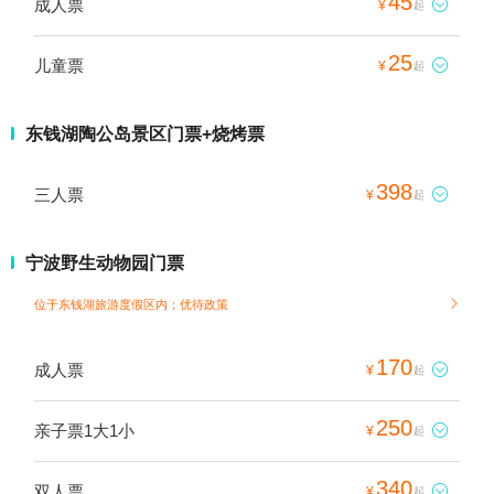
45
成人票

¥
起
25
儿童票

¥
起
东钱湖陶公岛景区门票+烧烤票
398
三人票

¥
起
宁波野生动物园门票
位于东钱湖旅游度假区内；
优待政策

170
成人票

¥
起
250
亲子票1大1小

¥
起
340
双人票

¥
起