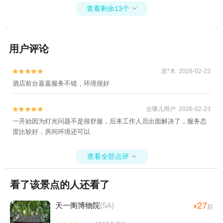
查看剩余13个

宫庄园+滕头生态旅游区+丹山赤水+梅山岛
+溪口-滕头旅游景区+梁祝景区+宁波总工会
旧址+四明山国家森林公园+普陀山风景区
用户评论
+郑氏十七房+天童国家森林公园+宁波服装
博物馆+宁波九峰山景区+东钱湖+象山影视
城+石浦渔港古城+宁波野生动物园+前童古
若*木 2026-02-23


镇+月湖公园+杭州湾跨海大桥+保国寺古建
酒店前台嘉嘉服务不错，环境很好
筑博物馆+陶公岛风景区+溪口博物馆+东钱
湖福泉山景区+东钱湖小普陀+宁波帮文化旅
去哪儿用户 2026-02-23


游区+不周神山景区+东钱湖陶公岛景区+杭
一开始因为灯光问题不是很舒服，后来工作人员出面解决了，服务态
州湾国家湿地公园+宁波海天一洲景区+象山
度比较好，房间环境还可以
石浦檀头山岛+宁波北仑瑞岩寺+溪口360漂
流+天宫城堡+绿野欢乐谷+宁波海洋世界+宁
查看全部点评

波博物院+岩头古村漂流+宁波奇e国+象山鲤
龙潭森林公园+象山民俗文化村+人间弥勒(雪
看了该景点的人还看了
窦寺)+四明湖+老外滩+五磊寺+宁波三江口
+千丈岩+白水冲瀑布+四明山庄+溪口斑竹漂
27
天一阁博物院
(5A)
¥
起
流+石浦捕鱼+宁波万竹漂流+东钱湖水上乐