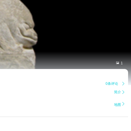

1
0条评论

简介


地图