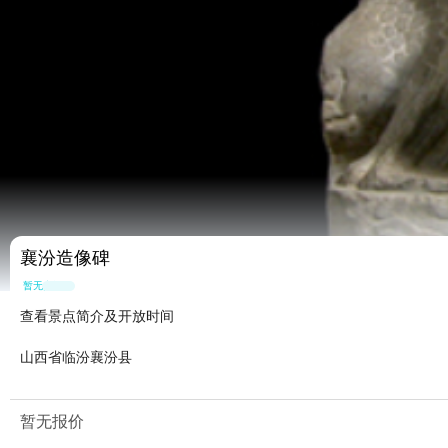
襄汾造像碑
暂无点评
查看景点简介及开放时间
山西省临汾襄汾县
暂无报价