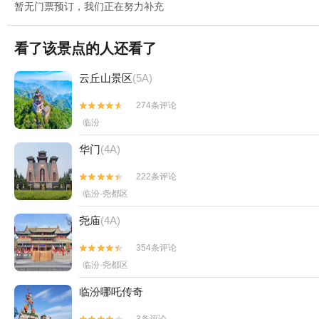
暂无门票预订，我们正在努力补充
看了该景点的人还看了
云丘山景区
(5A)
274条评论


临汾
华门
(4A)
222条评论


临汾·尧都区
尧庙
(4A)
354条评论


临汾·尧都区
临汾哪吒传奇