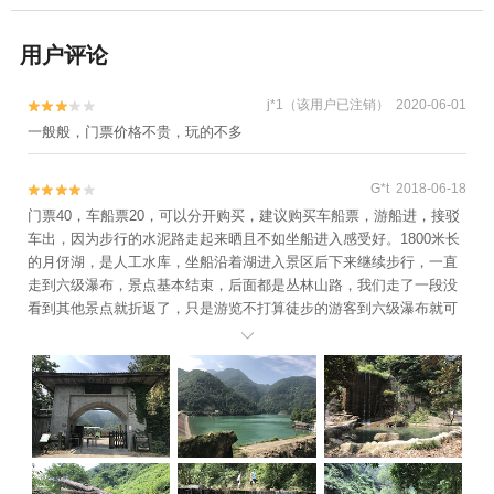
用户评论
j*1（该用户已注销） 2020-06-01


一般般，门票价格不贵，玩的不多
G*t 2018-06-18


门票40，车船票20，可以分开购买，建议购买车船票，游船进，接驳
车出，因为步行的水泥路走起来晒且不如坐船进入感受好。1800米长
的月伢湖，是人工水库，坐船沿着湖进入景区后下来继续步行，一直
走到六级瀑布，景点基本结束，后面都是丛林山路，我们走了一段没
看到其他景点就折返了，只是游览不打算徒步的游客到六级瀑布就可
以返回了。上午9点半到中午12点半，我们慢慢悠悠逛了3小时。
