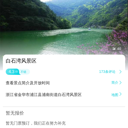


40
白石湾风景区
4.3
173条评论

分
不错
查看景点简介及开放时间
简介


浙江省金华市浦江县浦南街道白石湾风景区
地图
暂无报价
暂无门票预订，我们正在努力补充