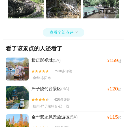
共15张
查看全部点评

看了该景点的人还看了
159
横店影视城
(5A)
¥
起
7538条评论


金华·东阳市
120
严子陵钓台景区
(4A)
¥
起
426条评论


杭州·严子陵钓台-已下线
115
金华双龙风景旅游区
(5A)
¥
起