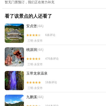
暂无门票预订，我们正在努力补充
看了该景点的人还看了
安贞堡
(4A)
6条评论


三明·永安市
桃源洞
(4A)
476条评论


三明·永安市
玉带龙泉温泉
18条评论


三明·永安市
九鹏溪
(4A)