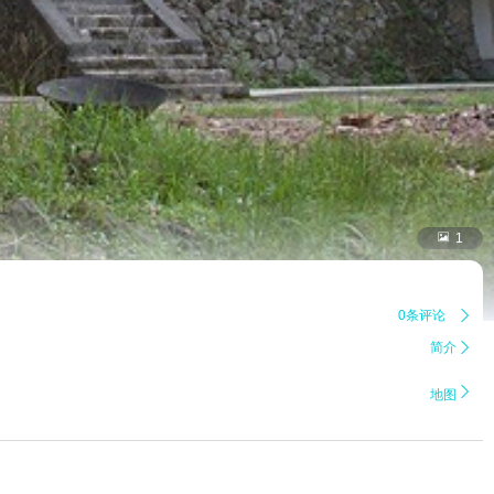

1
0条评论

简介


地图