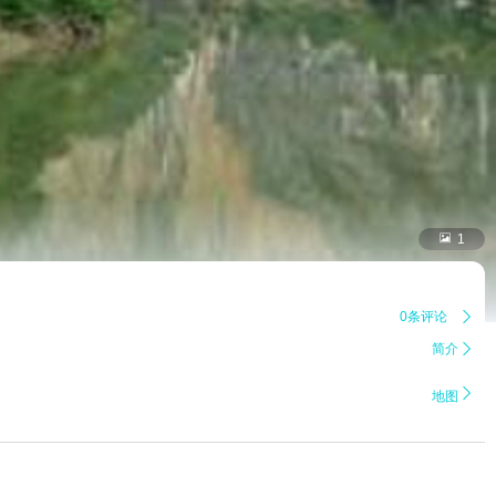

1
0条评论

简介


地图