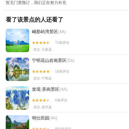
暂无门票预订，我们正在努力补充
看了该景点的人还看了
峒那屿湾景区
(4A)
72条评论


崇左·大新县
宁明花山岩画景区
(5A)
18条评论


崇左·宁明县
发现·弄岗景区
(4A)
0条评论


崇左·龙州县
明仕田园
(4A)