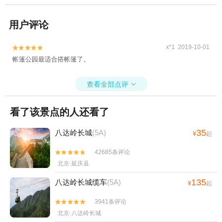
用户评论
x*1 2019-10-01


帐篷公园最适合搭帐篷了。
查看全部点评

看了该景点的人还看了
35
八达岭长城
(5A)
¥
起
42685条评论


北京·延庆县
135
八达岭长城缆车
(5A)
¥
起
3941条评论


北京·八达岭长城