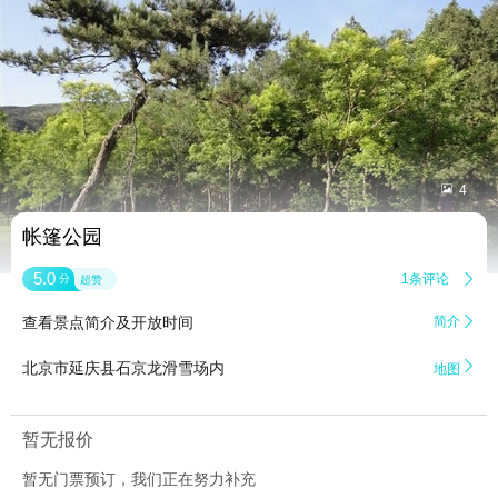


4
帐篷公园
5.0
1条评论

分
超赞
查看景点简介及开放时间
简介


北京市延庆县石京龙滑雪场内
地图
暂无报价
暂无门票预订，我们正在努力补充