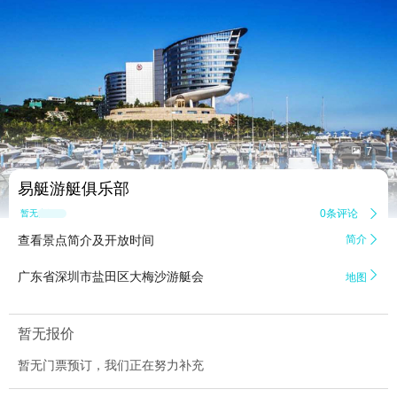


7
易艇游艇俱乐部
0条评论

暂无点评
查看景点简介及开放时间
简介


广东省深圳市盐田区大梅沙游艇会
地图
暂无报价
暂无门票预订，我们正在努力补充