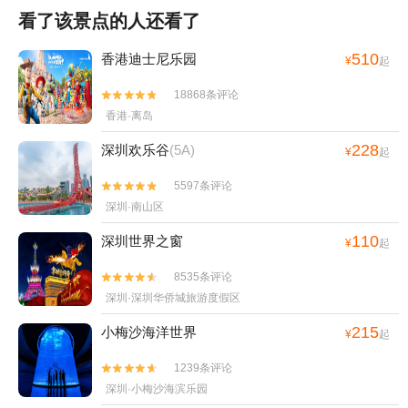
看了该景点的人还看了
510
香港迪士尼乐园
¥
起
18868条评论


香港·离岛
228
深圳欢乐谷
(5A)
¥
起
5597条评论


深圳·南山区
110
深圳世界之窗
¥
起
8535条评论


深圳·深圳华侨城旅游度假区
215
小梅沙海洋世界
¥
起
1239条评论


深圳·小梅沙海滨乐园