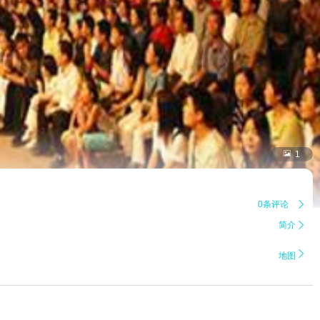

1
0条评论

简介


地图