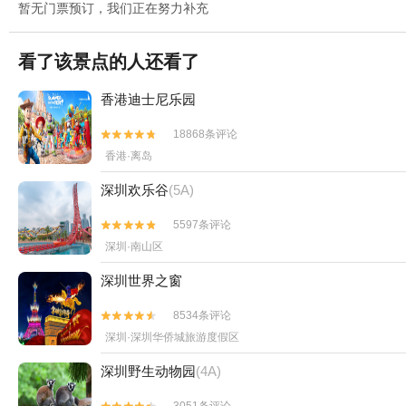
暂无门票预订，我们正在努力补充
看了该景点的人还看了
香港迪士尼乐园
18868条评论


香港·离岛
深圳欢乐谷
(5A)
5597条评论


深圳·南山区
深圳世界之窗
8534条评论


深圳·深圳华侨城旅游度假区
深圳野生动物园
(4A)