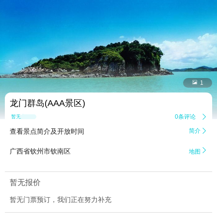


1
龙门群岛(AAA景区)
0条评论

暂无点评
查看景点简介及开放时间
简介


广西省钦州市钦南区
地图
暂无报价
暂无门票预订，我们正在努力补充