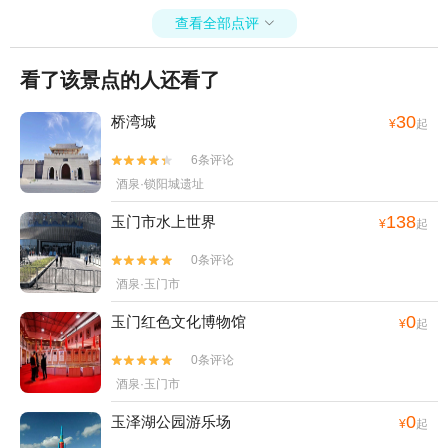
查看全部点评

看了该景点的人还看了
30
桥湾城
¥
起
6条评论


酒泉·锁阳城遗址
138
玉门市水上世界
¥
起
0条评论


酒泉·玉门市
0
玉门红色文化博物馆
¥
起
0条评论


酒泉·玉门市
0
玉泽湖公园游乐场
¥
起