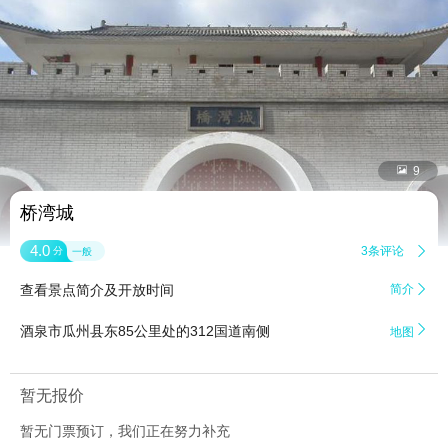


9
桥湾城
4.0
3条评论

分
一般
查看景点简介及开放时间
简介


酒泉市瓜州县东85公里处的312国道南侧
地图
暂无报价
暂无门票预订，我们正在努力补充