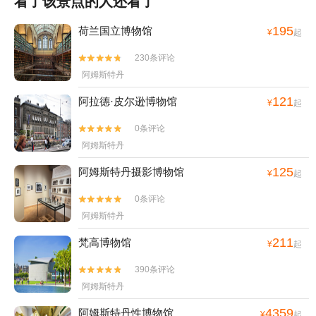
看了该景点的人还看了
195
荷兰国立博物馆
¥
起
230条评论


阿姆斯特丹
121
阿拉德·皮尔逊博物馆
¥
起
0条评论


阿姆斯特丹
125
阿姆斯特丹摄影博物馆
¥
起
0条评论


阿姆斯特丹
211
梵高博物馆
¥
起
390条评论


阿姆斯特丹
4359
阿姆斯特丹性博物馆
¥
起