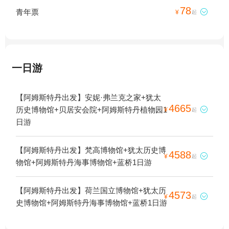
78
青年票

¥
起
一日游
【阿姆斯特丹出发】安妮·弗兰克之家+犹太
4665
历史博物馆+贝居安会院+阿姆斯特丹植物园1

¥
起
日游
【阿姆斯特丹出发】梵高博物馆+犹太历史博
4588

¥
起
物馆+阿姆斯特丹海事博物馆+蓝桥1日游
【阿姆斯特丹出发】荷兰国立博物馆+犹太历
4573

¥
起
史博物馆+阿姆斯特丹海事博物馆+蓝桥1日游