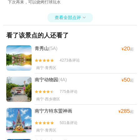
下次再来，可以烧烤打球玩水
查看全部点评

看了该景点的人还看了
20
青秀山
(5A)
¥
起
4273条评论


南宁·青秀区
50
南宁动物园
(4A)
¥
起
775条评论


南宁·西乡塘区
285
南宁方特东盟神画
¥
起
501条评论


南宁·青秀区