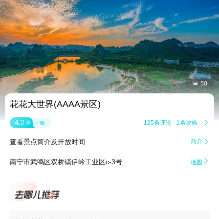


50
花花大世界(AAAA景区)
4.2
125条评论
1条攻略

分
一般
查看景点简介及开放时间
简介


南宁市武鸣区双桥镇伊岭工业区c-3号
地图