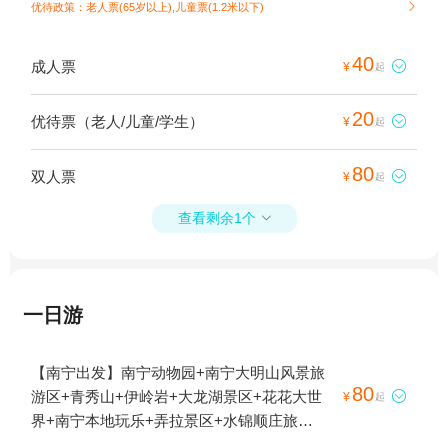
优待政策：老人票(65岁以上),儿童票(1.2米以下)

40
成人票

¥
起
20
优待票（老人/儿童/学生）

¥
起
80
双人票

¥
起
查看剩余1个

一日游
【南宁出发】南宁动物园+南宁大明山风景旅
80
游区+青秀山+伊岭岩+大龙湖景区+花花大世

¥
起
界+南宁本地玩乐+弄拉景区+水锦顺庄旅游
景区+南宁方特东盟神画+南宁园博园+邕江