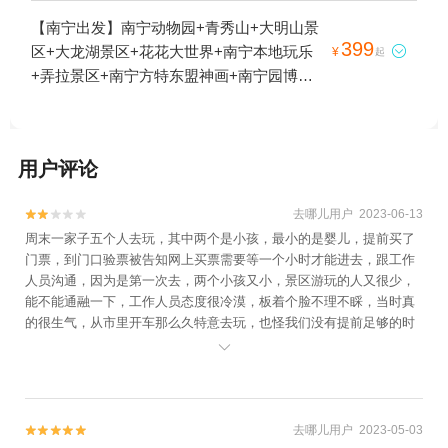
夜游+高峰森林公园+广西大明山滑翔伞基地
【南宁出发】南宁动物园+青秀山+大明山景
+大明山星空露营地1日游
399
区+大龙湖景区+花花大世界+南宁本地玩乐

¥
起
+弄拉景区+南宁方特东盟神画+南宁园博园
+邕江夜游1日游
用户评论
去哪儿用户 2023-06-13


周末一家子五个人去玩，其中两个是小孩，最小的是婴儿，提前买了
门票，到门口验票被告知网上买票需要等一个小时才能进去，跟工作
人员沟通，因为是第一次去，两个小孩又小，景区游玩的人又很少，
能不能通融一下，工作人员态度很冷漠，板着个脸不理不睬，当时真
的很生气，从市里开车那么久特意去玩，也怪我们没有提前足够的时
间买票。就这样傻傻的在门口等了一个小时，体验感很差，下次不会

去了。整个景点就只有这个湖好看，这两颗星就是给这个湖景的，其
他都不咋的。不值这个门票。
去哪儿用户 2023-05-03

