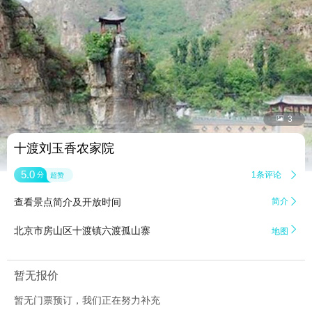


3
十渡刘玉香农家院
5.0
1条评论

分
超赞
查看景点简介及开放时间
简介


北京市房山区十渡镇六渡孤山寨
地图
暂无报价
暂无门票预订，我们正在努力补充