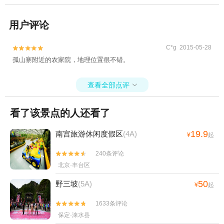
用户评论
C*g 2015-05-28


孤山寨附近的农家院，地理位置很不错。
查看全部点评

看了该景点的人还看了
19.9
南宫旅游休闲度假区
(4A)
¥
起
240条评论


北京·丰台区
50
野三坡
(5A)
¥
起
1633条评论


保定·涞水县