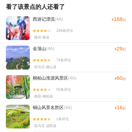
看了该景点的人还看了
168
西游记漂流
(4A)
¥
起
289条评论


随州·随县
29
金顶山
(4A)
¥
起
79条评论


驻马店·确山县
60
桐柏山淮源风景区
(4A)
¥
起
50条评论


南阳·桐柏县
16
铜山风景名胜区
(4A)
¥
起
1条评论


驻马店·泌阳县