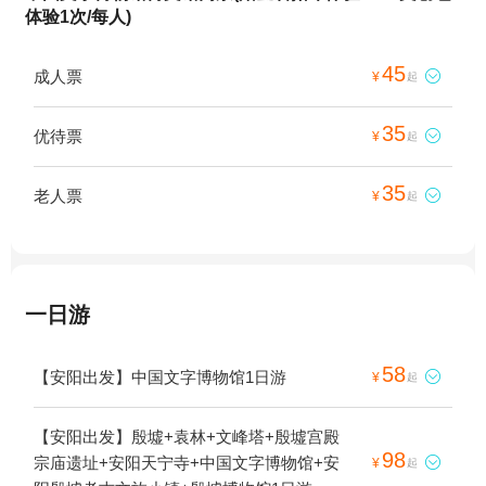
体验1次/每人)
45
成人票

¥
起
35
优待票

¥
起
35
老人票

¥
起
一日游
58
【安阳出发】中国文字博物馆1日游

¥
起
【安阳出发】殷墟+袁林+文峰塔+殷墟宫殿
98
宗庙遗址+安阳天宁寺+中国文字博物馆+安

¥
起