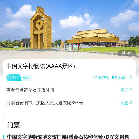


46
中国文字博物馆(AAAA景区)
4.9
22条评论
5条攻略

分
很棒
查看景点简介及开放时间
简介


河南省安阳市北关区人民大道东段656号
地图
门票
中国文字博物馆博文馆门票(赠金石拓印体验+DIY文创包