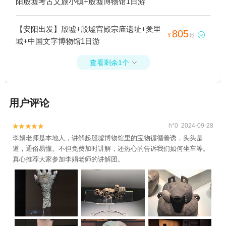
阳殷墟考古文旅小镇+殷墟博物馆1日游
【安阳出发】殷墟+殷墟宫殿宗庙遗址+羑里
805

¥
起
城+中国文字博物馆1日游
查看剩余1个

用户评论
h*0 2024-09-28


李娟老师是本地人，讲解起殷墟博物馆里的宝物循循善诱，头头是
道，通俗易懂。不但免费加时讲解，还热心的告诉我们如何坐车等。
真心推荐大家参加李娟老师的讲解团。