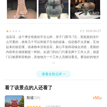
共9张
x*2 2026-04-27


说实话，这个博文馆真的不怎么样，亲子门票76.7元，里面真的没什
么可看的，就有几个可以和孩子互动的设备，但还都不太灵敏，互动
起来比较迟缓、或者根本没有反应。真心不值得花钱去浏览，里面的
内容和主场馆都是一样的。从进门到出门只看见两个工作人员，就是
门口验票和安检的，其他地方一个工作人员都没看见。要说好的地方
就是安静，卫生还是比较干净的。其他的就再也没有一点可取之处。

这一星就是给的他环境既安静又卫生。
查看全部点评

看了该景点的人还看了
50
殷墟
(5A)
¥
起
1474条评论

