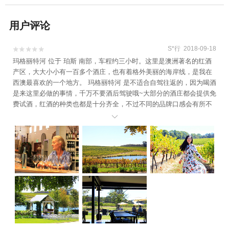
用户评论
S*行 2018-09-18


玛格丽特河 位于 珀斯 南部，车程约三小时。这里是澳洲著名的红酒
产区，大大小小有一百多个酒庄，也有着格外美丽的海岸线，是我在
西澳最喜欢的一个地方。 玛格丽特河 是不适合自驾往返的，因为喝酒
是来这里必做的事情，千万不要酒后驾驶哦~大部分的酒庄都会提供免
费试酒，红酒的种类也都是十分齐全，不过不同的品牌口感会有所不
同，有的偏酸，有的偏甜，好不好喝就因人而异了。 酒庄的葡萄园也

是可以开放参观的。葡萄成熟的季节是夏季，如果在12月来澳洲，或
许能有机会摘一把葡萄呢。4月的澳洲已经入秋，满园的秋色关也关不
住，在午后的阳光下散发着金灿灿的光。 很多人会在酒庄举行婚礼，
小型而浪漫的草地婚礼，光是看这场景想象一下都觉得很美。 除了红
酒，大部分酒庄也提供餐饮服务，不辜负食物的最好方式，大概就是
看着这样的风景用美好的心情把它们都吃光光吧~ 玛格丽特河 距离Ca
pe Leeuwin已经很近了，那里是澳洲大陆的最西南点。 每次看见 灯塔
的时候，内心都会有一种莫名的温暖。在陆地的尽头总会有一座 灯塔
，给远航的人们指引着回家的方向，它看起来那么孤独，却是海上那
些孤独的航行者最温暖的陪伴。 这里也是南极洋和 印度 洋的分界