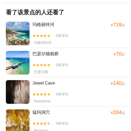
看了该景点的人还看了
719
玛格丽特河
¥
起
0条评论


玛格利特河
70
巴瑟尔顿栈桥
¥
起
0条评论


巴瑟尔顿
140
Jewel Cave
¥
起
0条评论


Deepdene
334
猛犸洞穴
¥
起
0条评论


Boranup