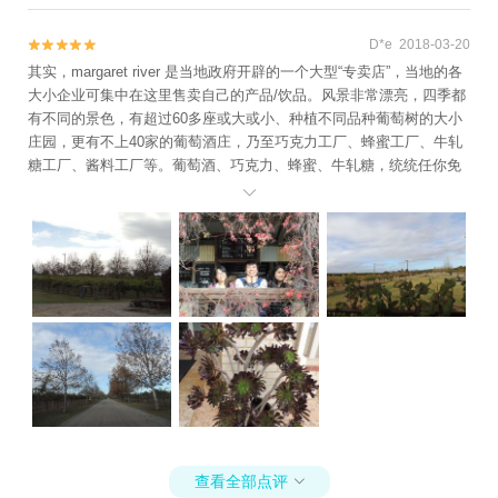
线。大海是联通的，而我们却赋予了它们不同的意义。有时候形式感
和仪式感，确实会让很多平淡无奇的事情变得神圣起来。 这一带的海
D*e 2018-03-20


岸线非常美，开一段距离就会看见不一样的颜色。不赶时间的话，开
其实，margaret river 是当地政府开辟的一个大型“专卖店”，当地的各
一段路就找一个沙滩或海边休息一下，都是非常舒服的。 由于 玛格丽
大小企业可集中在这里售卖自己的产品/饮品。风景非常漂亮，四季都
特河 距离 珀斯 有三个小时左右的车程，因此一天往返是非常紧凑
有不同的景色，有超过60多座或大或小、种植不同品种葡萄树的大小
的，两天一夜可以说是比较舒适的行程时间了。西澳城市之间的公共
庄园，更有不上40家的葡萄酒庄，乃至巧克力工厂、蜂蜜工厂、牛轧
交通并不是很发达，但因为品酒是来这里必做的事情，也不建议自
糖工厂、酱料工厂等。葡萄酒、巧克力、蜂蜜、牛轧糖，统统任你免
驾，包车或许是来这里最理想的方式了。
费品尝，喜欢在购买。建议花上5小时或以上边走边逛，享受写意的时

光。
查看全部点评
