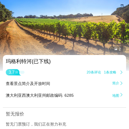


2
玛格利特河(已下线)
3.7
20条评论
1条攻略

分
查看景点简介及开放时间
简介


澳大利亚西澳大利亚州邮政编码: 6285
地图
暂无报价
暂无门票预订，我们正在努力补充