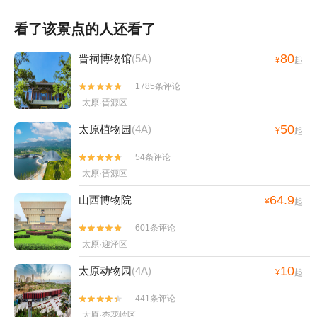
看了该景点的人还看了
80
晋祠博物馆
(5A)
¥
起
1785条评论


太原·晋源区
50
太原植物园
(4A)
¥
起
54条评论


太原·晋源区
64.9
山西博物院
¥
起
601条评论


太原·迎泽区
10
太原动物园
(4A)
¥
起
441条评论


太原·杏花岭区