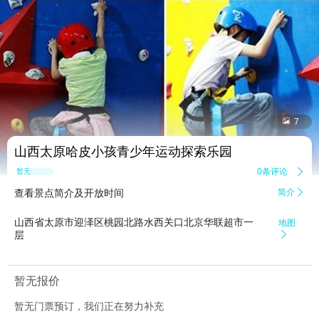


7
山西太原哈皮小孩青少年运动探索乐园
0条评论

暂无点评
查看景点简介及开放时间
简介

山西省太原市迎泽区桃园北路水西关口北京华联超市一
地图
层

暂无报价
暂无门票预订，我们正在努力补充