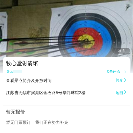


6
牧心堂射箭馆
0条评论

暂无点评
查看景点简介及开放时间
简介


江苏省无锡市滨湖区金石路5号华邦球馆2楼
地图
暂无报价
暂无门票预订，我们正在努力补充