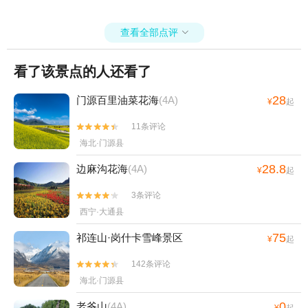
查看全部点评

看了该景点的人还看了
28
门源百里油菜花海
(4A)
¥
起
11条评论


海北·门源县
28.8
边麻沟花海
(4A)
¥
起
3条评论


西宁·大通县
75
祁连山·岗什卡雪峰景区
¥
起
142条评论


海北·门源县
0
老爷山
(4A)
¥
起