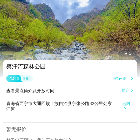


1
察汗河森林公园
4.8
4条评论

分
很棒
查看景点简介及开放时间
简介

青海省西宁市大通回族土族自治县宁张公路82公里处察
地图
汗河

暂无报价