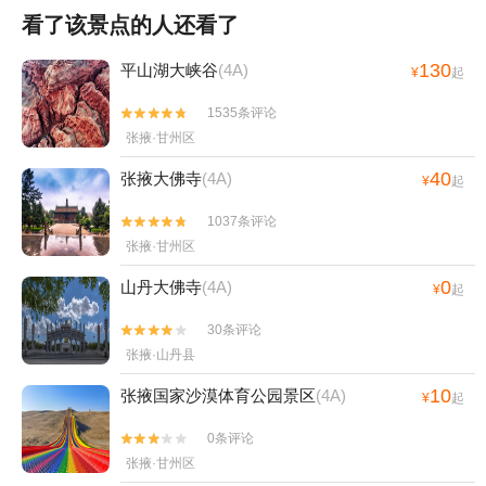
看了该景点的人还看了
130
平山湖大峡谷
(4A)
¥
起
1535条评论


张掖·甘州区
40
张掖大佛寺
(4A)
¥
起
1037条评论


张掖·甘州区
0
山丹大佛寺
(4A)
¥
起
30条评论


张掖·山丹县
10
张掖国家沙漠体育公园景区
(4A)
¥
起
0条评论


张掖·甘州区