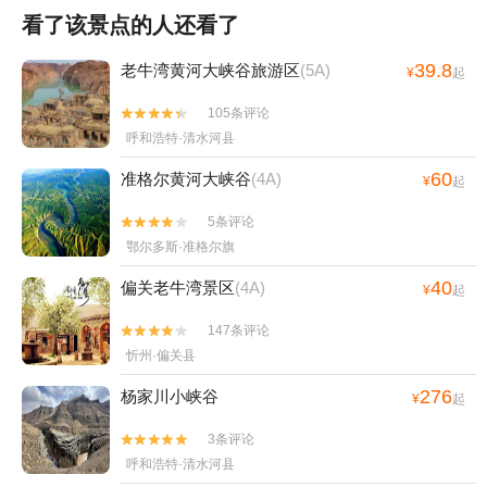
看了该景点的人还看了
39.8
老牛湾黄河大峡谷旅游区
(5A)
¥
起
105条评论


呼和浩特·清水河县
60
准格尔黄河大峡谷
(4A)
¥
起
5条评论


鄂尔多斯·准格尔旗
40
偏关老牛湾景区
(4A)
¥
起
147条评论


忻州·偏关县
276
杨家川小峡谷
¥
起
3条评论


呼和浩特·清水河县