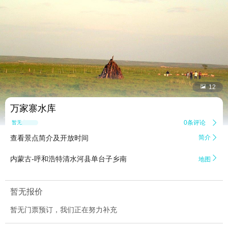


12
万家寨水库
0条评论

暂无点评
查看景点简介及开放时间
简介


内蒙古-呼和浩特清水河县单台子乡南
地图
暂无报价
暂无门票预订，我们正在努力补充