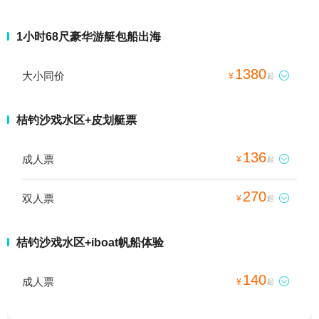
1小时68尺豪华游艇包船出海
1380
大小同价

¥
起
桔钓沙戏水区+皮划艇票
136
成人票

¥
起
270
双人票

¥
起
桔钓沙戏水区+iboat帆船体验
140
成人票

¥
起