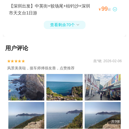
乐园+观澜山水田园文化园+西涌沙滩+小梅
【深圳出发】中英街+较场尾+桔钓沙+深圳
99

¥
起
沙海洋世界+金色海岸游艇+深圳野生动物园
市天文台1日游
+光明滑草游乐园+杨梅坑+深圳世界之窗+深
圳鹿嘴山庄+较场尾+玫瑰海岸文化旅游度假
查看剩余70个

区+桔钓沙+甘坑古镇+深圳平安金融中心云
际观光层+光明欢乐田园+观澜湖生态运动公
社+湾区之光摩天轮+西涌国际滨海旅游区
用户评论
+深圳市天文台+金色海岸+光明区虹桥公园
+深圳鹿嘴山庄+较场尾海滩+欢乐海岸+地王
燕*晓 2026-02-06


观光2日游
风景美美哒，接车师傅很友善，点赞推荐
共9张