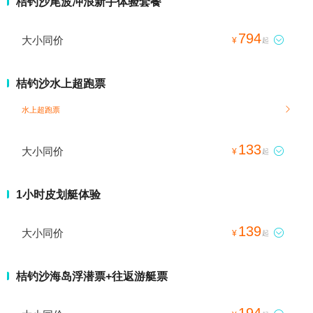
桔钓沙尾波冲浪新手体验套餐
794
大小同价

¥
起
桔钓沙水上超跑票
水上超跑票

133
大小同价

¥
起
1小时皮划艇体验
139
大小同价

¥
起
桔钓沙海岛浮潜票+往返游艇票
194