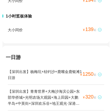
大小同价

¥
起
1小时桨板体验
139
大小同价

¥
起
一日游
【深圳出发】杨梅坑+桔钓沙+鹿嘴金鹿银滩1
1250

¥
起
日游
【深圳出发】青青世界+大梅沙海滨公园+东
320
部华侨城+光明农场大观园+海上田园+大鹏

¥
起
半岛+中英街+深圳欢乐谷+地王观光·深港之
窗+锦绣中华民俗村+大鹏所城+小梅沙海滨