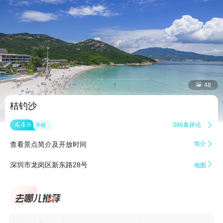


48
桔钓沙
4.4
386条评论

分
不错
查看景点简介及开放时间
简介


深圳市龙岗区新东路28号
地图