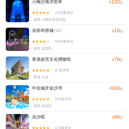
120
小梅沙海洋世界
¥
起
1239条评论


深圳·小梅沙海滨乐园
18
东部华侨城
(4A)
¥
起
5844条评论


深圳·盐田区
78
香港故宫文化博物馆
¥
起
87条评论


香港·九龙
500
中信城开金沙湾
¥
起
102条评论


深圳·龙岗区
68
尖沙咀
¥
起
179条评论

