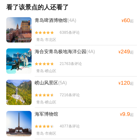
看了该景点的人还看了
60
青岛啤酒博物馆
(4A)
¥
起
6385条评论


青岛·市北区
249
海合安青岛极地海洋公园
(4A)
¥
起
21763条评论


青岛·崂山区
120
崂山风景区
(5A)
¥
起
7216条评论


青岛·崂山区
9.9
海军博物馆
¥
起
4077条评论


青岛·市南区