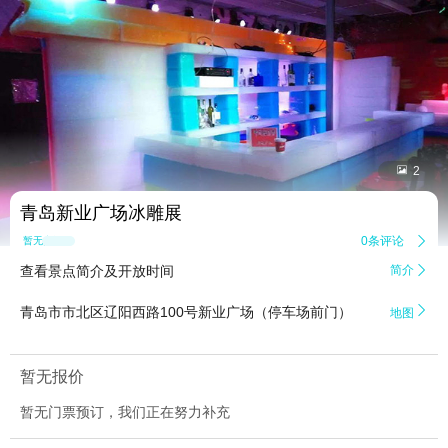


2
青岛新业广场冰雕展
0条评论

暂无点评
查看景点简介及开放时间
简介


青岛市市北区辽阳西路100号新业广场（停车场前门）
地图
暂无报价
暂无门票预订，我们正在努力补充