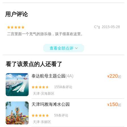
用户评论
C*g 2015-05-28


二宫里面一个充气的游乐场，孩子很喜欢这里。
查看全部点评

看了该景点的人还看了
220
泰达航母主题公园
(4A)
¥
起
1558条评论


天津·滨海新区
150
天津玛雅海滩水公园
¥
起
59条评论


天津·东丽区