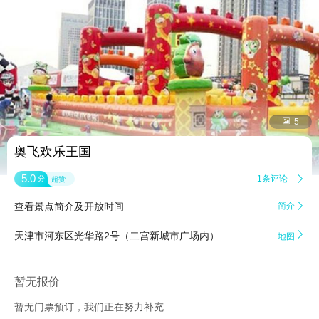


5
奥飞欢乐王国
5.0
1条评论

分
超赞
查看景点简介及开放时间
简介


天津市河东区光华路2号（二宫新城市广场内）
地图
暂无报价
暂无门票预订，我们正在努力补充