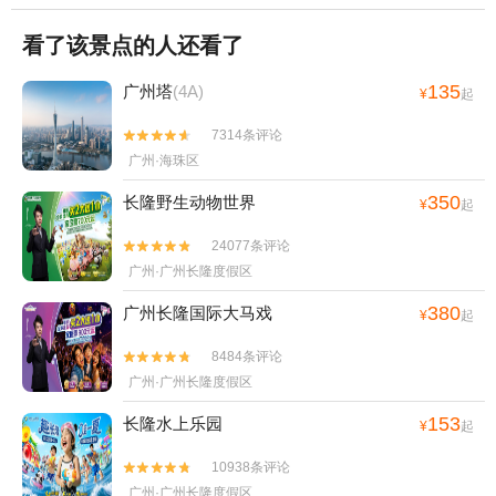
看了该景点的人还看了
135
广州塔
(4A)
¥
起
7314条评论


广州·海珠区
350
长隆野生动物世界
¥
起
24077条评论


广州·广州长隆度假区
380
广州长隆国际大马戏
¥
起
8484条评论


广州·广州长隆度假区
153
长隆水上乐园
¥
起
10938条评论


广州·广州长隆度假区