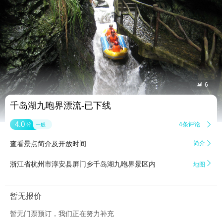


6
千岛湖九咆界漂流-已下线
4.0
4条评论

分
一般
查看景点简介及开放时间
简介


浙江省杭州市淳安县屏门乡千岛湖九咆界景区内
地图
暂无报价
暂无门票预订，我们正在努力补充