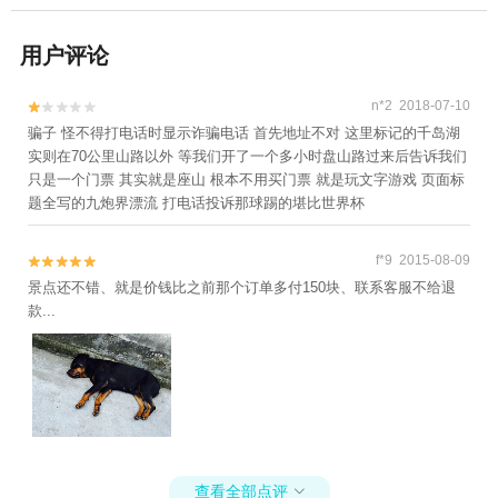
用户评论
n*2 2018-07-10


骗子 怪不得打电话时显示诈骗电话 首先地址不对 这里标记的千岛湖
实则在70公里山路以外 等我们开了一个多小时盘山路过来后告诉我们
只是一个门票 其实就是座山 根本不用买门票 就是玩文字游戏 页面标
题全写的九炮界漂流 打电话投诉那球踢的堪比世界杯
f*9 2015-08-09


景点还不错、就是价钱比之前那个订单多付150块、联系客服不给退
款...
查看全部点评
