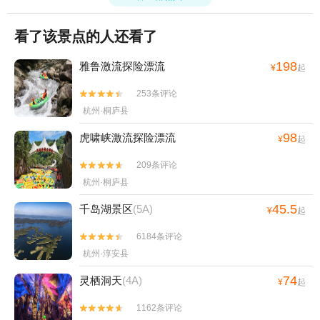
看了该景点的人还看了
198
雅鲁激流探险漂流
¥
起
253条评论


杭州·桐庐县
98
虎啸峡激流探险漂流
¥
起
209条评论


杭州·桐庐县
45.5
千岛湖景区
(5A)
¥
起
6184条评论


杭州·淳安县
74
灵栖洞天
(4A)
¥
起
1162条评论

