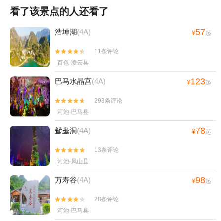
看了该景点的人还看了
57
浩坤湖
(4A)
¥
起
11条评论


百色·凌云县
123
巴马水晶宫
(4A)
¥
起
293条评论


河池·巴马县
78
鸳鸯洞
(4A)
¥
起
13条评论


河池·凤山县
98
万寿谷
(4A)
¥
起
28条评论


河池·巴马县