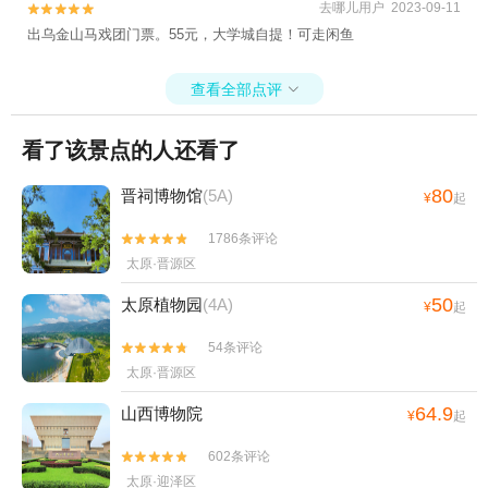
去哪儿用户 2023-09-11


出乌金山马戏团门票。55元，大学城自提！可走闲鱼
查看全部点评

看了该景点的人还看了
80
晋祠博物馆
(5A)
¥
起
1786条评论


太原·晋源区
50
太原植物园
(4A)
¥
起
54条评论


太原·晋源区
64.9
山西博物院
¥
起
602条评论


太原·迎泽区