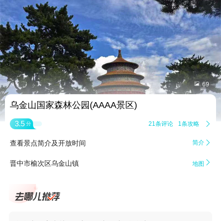


69
乌金山国家森林公园(AAAA景区)
3.5
21条评论
1条攻略

分
查看景点简介及开放时间
简介


晋中市榆次区乌金山镇
地图