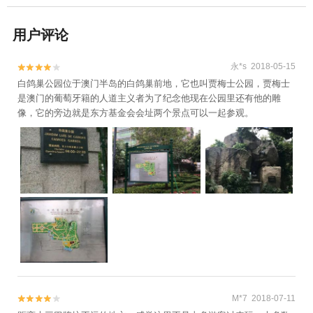
用户评论
永*s 2018-05-15


白鸽巢公园位于澳门半岛的白鸽巢前地，它也叫贾梅士公园，贾梅士
是澳门的葡萄牙籍的人道主义者为了纪念他现在公园里还有他的雕
像，它的旁边就是东方基金会会址两个景点可以一起参观。
M*7 2018-07-11

