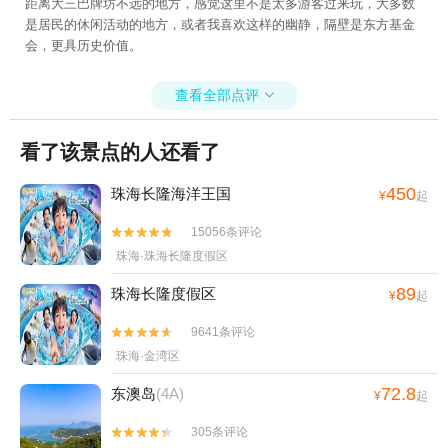
距离大三巴牌坊不远的地方，感觉这里不是太多游客过来玩，大多数
是居民的休闲活动的地方，或者我喜欢这样的幽静，隔壁是东方基金
会，更具历史价值。
查看全部点评

看了该景点的人还看了
450
珠海长隆海洋王国
¥
起
15056条评论


珠海·珠海长隆度假区
89
珠海长隆度假区
¥
起
9641条评论


珠海·金湾区
72.8
东澳岛
(4A)
¥
起
305条评论

