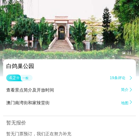


21
白鸽巢公园
4.2
19条评论

分
一般
查看景点简介及开放时间
简介


澳门南湾街和家辣堂街
地图
暂无报价
暂无门票预订，我们正在努力补充