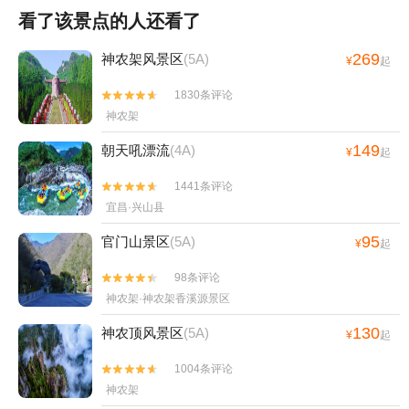
看了该景点的人还看了
269
神农架风景区
(5A)
¥
起
1830条评论


神农架
149
朝天吼漂流
(4A)
¥
起
1441条评论


宜昌·兴山县
95
官门山景区
(5A)
¥
起
98条评论


神农架·神农架香溪源景区
130
神农顶风景区
(5A)
¥
起
1004条评论


神农架