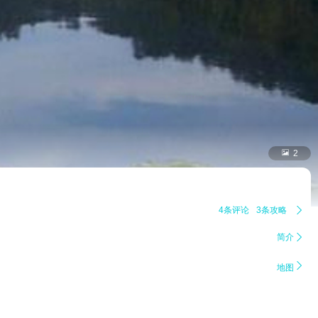

2
4条评论
3条攻略

简介


地图