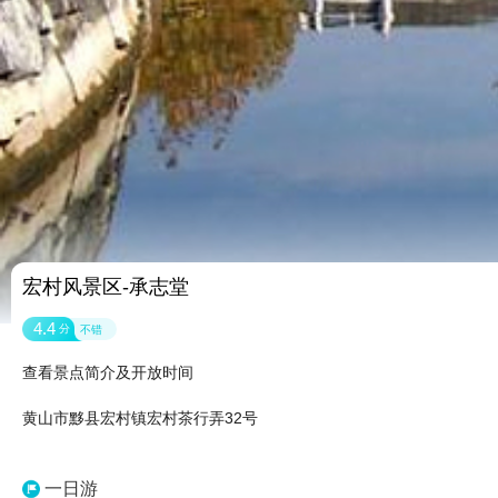
宏村风景区-承志堂
4.4
分
不错
查看景点简介及开放时间
黄山市黟县宏村镇宏村茶行弄32号
一日游