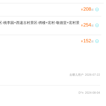
208

¥
起
-桃李园+西递古村景区-绣楼+宏村-敬德堂+宏村景
254

¥
起
152

¥
起
去哪儿用户 2026-07-22
D*n 2024-08-04