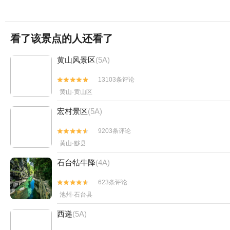
看了该景点的人还看了
黄山风景区
(5A)
13103条评论


黄山·黄山区
宏村景区
(5A)
9203条评论


黄山·黟县
石台牯牛降
(4A)
623条评论


池州·石台县
西递
(5A)