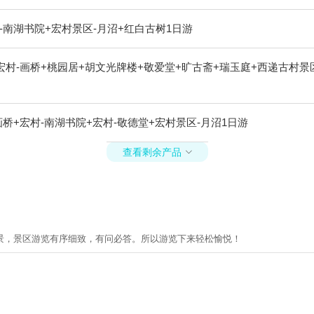
-南湖书院+宏村景区-月沼+红白古树1日游
宏村-画桥+桃园居+胡文光牌楼+敬爱堂+旷古斋+瑞玉庭+西递古村景区
桥+宏村-南湖书院+宏村-敬德堂+宏村景区-月沼1日游
查看剩余产品

景，景区游览有序细致，有问必答。所以游览下来轻松愉悦！