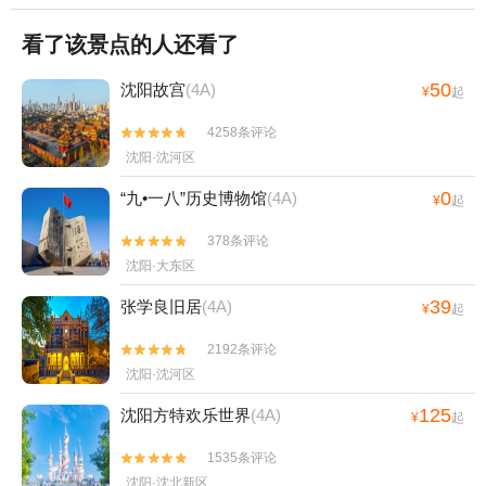
看了该景点的人还看了
50
沈阳故宫
(4A)
¥
起
4258条评论


沈阳·沈河区
0
“九•一八”历史博物馆
(4A)
¥
起
378条评论


沈阳·大东区
39
张学良旧居
(4A)
¥
起
2192条评论


沈阳·沈河区
125
沈阳方特欢乐世界
(4A)
¥
起
1535条评论


沈阳·沈北新区