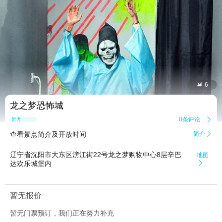


6
龙之梦恐怖城
0条评论

暂无点评
查看景点简介及开放时间
简介

辽宁省沈阳市大东区滂江街22号龙之梦购物中心8层辛巴
地图
达欢乐城堡内

暂无报价
暂无门票预订，我们正在努力补充