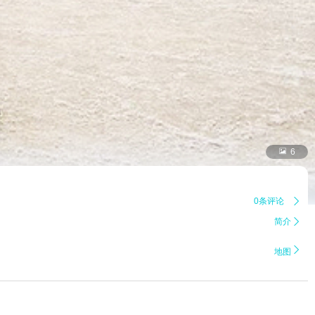

6
0条评论

简介


地图