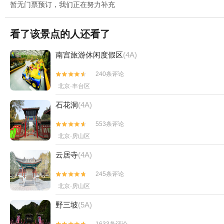
暂无门票预订，我们正在努力补充
看了该景点的人还看了
南宫旅游休闲度假区
(4A)
240条评论


北京·丰台区
石花洞
(4A)
553条评论


北京·房山区
云居寺
(4A)
245条评论


北京·房山区
野三坡
(5A)