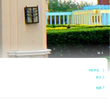

4
0条评论

简介


地图