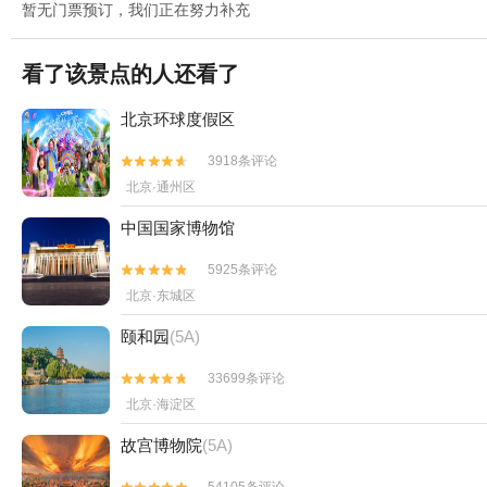
暂无门票预订，我们正在努力补充
看了该景点的人还看了
北京环球度假区
3918条评论


北京·通州区
中国国家博物馆
5925条评论


北京·东城区
颐和园
(5A)
33699条评论


北京·海淀区
故宫博物院
(5A)