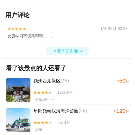
用户评论
k*8 2021-02-27


女厕学习环境哭唧唧。。。
查看全部点评

看了该景点的人还看了
50
颍州西湖景区
(4A)
¥
起
12条评论


阜阳·颖州区
120
阜阳尧泰汉海海洋公园
(3A)
¥
起
6条评论


阜阳