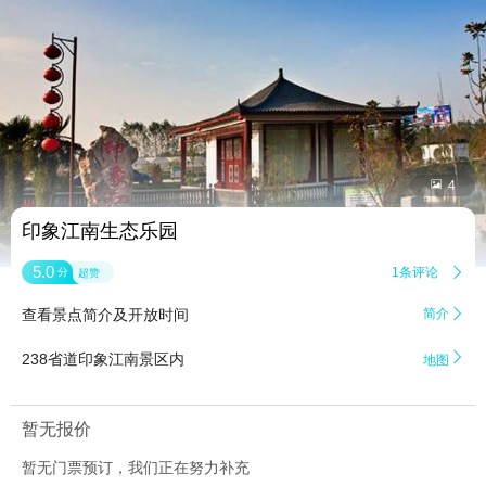


4
印象江南生态乐园
5.0
1条评论

分
超赞
查看景点简介及开放时间
简介


238省道印象江南景区内
地图
暂无报价
暂无门票预订，我们正在努力补充