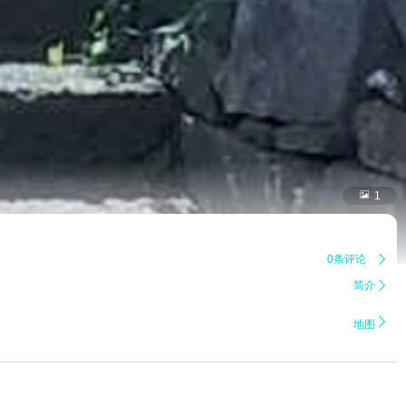

1
0条评论

简介


地图