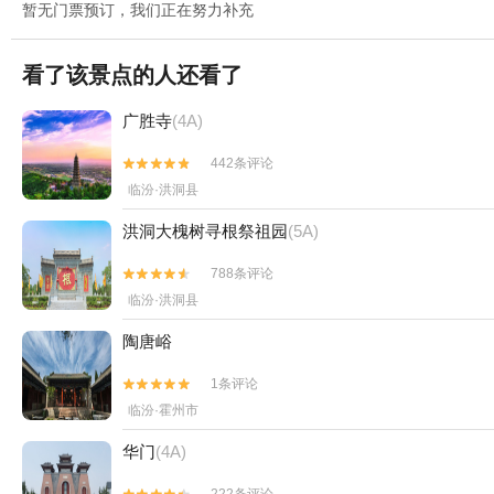
暂无门票预订，我们正在努力补充
看了该景点的人还看了
广胜寺
(4A)
442条评论


临汾·洪洞县
洪洞大槐树寻根祭祖园
(5A)
788条评论


临汾·洪洞县
陶唐峪
1条评论


临汾·霍州市
华门
(4A)