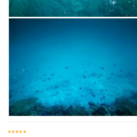

