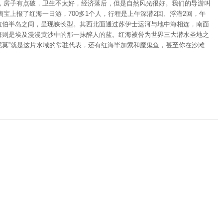
就是，房子有点破，卫生不太好，经济落后，但是自然风光很好。我们的导游叫
上报了红海一日游，700多1个人，行程是上午深潜2回、浮潜2回，午
拉伯半岛之间，呈现狭长型。其西北面通过苏伊士运河与地中海相连，南面
海则是埃及漫漫黄沙中的那一抹醉人的蓝。红海被誉为世界三大潜水圣地之
尼莫”就是这片水域的常驻代表，还有红海毕加索和魔鬼鱼，甚至你在沙滩
度假天堂，来到这里，不妨潜入水中与鱼儿尽情的舞蹈，或是驾驶沙漠摩
通和景点讲解会听不懂，但是不耽误游玩），8点20就到达活动中心，先是
头照相。潜水情侣可以这么照。潜水然后开50多分钟就到第一个潜水点
个组，在前两个组深潜的时候，导游会带其他两个组浮潜，来回交替。潜水
浮潜看到的鱼群。潜水在教老婆浮潜。潜水珊瑚和鱼群。潜水老婆靓照。潜
吸就行。水下的景色还是很美的，教练会带你在珊瑚周围游，会看见很多小
0分钟左右，第一次潜水完毕后，会前往第二个潜水点，在前往第二个点的
饵，在珊瑚礁周围一撒，会有上百条鱼过来吃食，鱼的种类还是很多的五
潜水，老婆被扔下水的照片。潜水在身边的小鱼潜水能自己深潜的老外，潜
吃的，炸鸡有点咸。吃完饭后会在船上给1小时午睡时间。潜水午睡的时间
束的时候给了船员一些小费，因为玩的挺开心（可以不给的）。