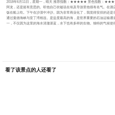
2018年6月11日，星期一，晴天 推荐指数：★★★★★ 景色指数：
阿龙，还是挺有意思的。听他自己吹嘘说在埃及导游里他很有名气。在酒店
饭在船上吃。下午在沙漠中冲沙。因为非常商业化了，我觉得安排的还是
通过曼德海峡与亚丁湾相连。是盐度最高的海，是世界重要的石油运输通
一，不仅因为这里的海水清澈湛蓝，水下也有多样的生物。独特的气候使
上就能看到海水浅处有他们游动的倩影~红海的又一独特之处在于海水与
托在沙丘上感受速度与激情的碰撞，都不失为一种难忘的经历。 8点在酒
签一些材料例如有没有病之类的，然后每人都吃晕船药。8点30多就上游
了。潜水潜水点。潜水然后导游给大家穿潜水服，观看中文的潜水讲解视
设备会提供，如果怕脏的可以自带。简单的深潜、浮潜对于我老婆这零基
水请忽略我肚子上的肉潜水活动的第一次深潜会给拍照片刻成盘（30-4
鱼，不要离珊瑚礁太近，会割伤人的。潜水在水下比心潜水给摄像师拍个
时候发现了野生的海豚群，今年的运气都会好。第二个潜水点还是很不错
颜六色的，用手都可以直接摸到他们，但是大鱼是不会理我们的。但是没
的比我们深很多。潜水集体合照。潜水第二次深潜我老婆的体力就下降了
老外还在玩，体力真好。而且老外真的很喜欢晒太阳，直接在太阳下暴晒